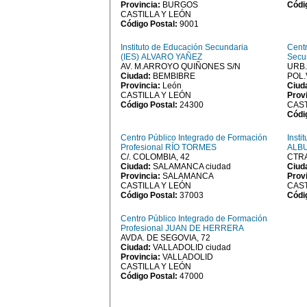
Provincia:
BURGOS
Códi
CASTILLA Y LEÓN
Código Postal:
9001
Instituto de Educación Secundaria
Cent
(IES) ALVARO YAÑEZ
Secu
AV. M.ARROYO QUIÑONES S/N
URB.
Ciudad:
BEMBIBRE
POL
Provincia:
León
Ciud
CASTILLA Y LEÓN
Prov
Código Postal:
24300
CAST
Códi
Centro Público Integrado de Formación
Insti
Profesional RÍO TORMES
ALB
C/. COLOMBIA, 42
CTRA
Ciudad:
SALAMANCA ciudad
Ciud
Provincia:
SALAMANCA
Prov
CASTILLA Y LEÓN
CAST
Código Postal:
37003
Códi
Centro Público Integrado de Formación
Profesional JUAN DE HERRERA
AVDA. DE SEGOVIA, 72
Ciudad:
VALLADOLID ciudad
Provincia:
VALLADOLID
CASTILLA Y LEÓN
Código Postal:
47000