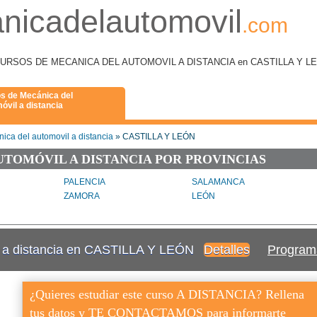
nicadelautomovil
.com
como CURSOS DE MECANICA DEL AUTOMOVIL A DISTANCIA en CASTILLA Y L
s de Mecánica del
óvil a distancia
ica del automovil a distancia
» CASTILLA Y LEÓN
UTOMÓVIL A DISTANCIA POR PROVINCIAS
PALENCIA
SALAMANCA
ZAMORA
LEÓN
l a distancia en CASTILLA Y LEÓN
Detalles
Program
¿Quieres estudiar este curso A DISTANCIA? Rellena
tus datos y TE CONTACTAMOS para informarte