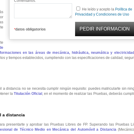
Comentarios:
He leído y acepto la
Política de
ás
Privacidad y Condiciones de Uso
or
as
te
datos obligatorios
*
te
de
ormaciones en las áreas de mecánica, hidráulica, neumática y electricidad
tos y tiempos establecidos, cumpliendo con las especificaciones de calidad, segu
l a distancia no se necesita cumplir ningún requisito: puedes matricularte sin ni
btener la
Titulación Oficial
, en el momento de realizar las Pruebas, deberás cumpli
 a distancia
ara presentarte y aprobar las Pruebas Libres de FP. Superando las Pruebas Li
ofesional de Técnico Medio en Mecánica del Automóvil a Distancia
(Mecánic