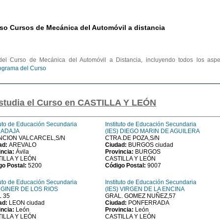
so Cursos de Mecánica del Automóvil a distancia
el Curso de Mecánica del Automóvil a Distancia, incluyendo todos los aspe
rograma del Curso
estudia el Curso en CASTILLA Y LEÓN
tuto de Educación Secundaria
Instituto de Educación Secundaria
) ADAJA
(IES) DIEGO MARIN DE AGUILERA
NCION VALCARCEL,S/N
CTRA.DE POZA,S/N
ad:
AREVALO
Ciudad:
BURGOS ciudad
incia:
Ávila
Provincia:
BURGOS
ILLA Y LEÓN
CASTILLA Y LEÓN
go Postal:
5200
Código Postal:
9007
tuto de Educación Secundaria
Instituto de Educación Secundaria
) GINER DE LOS RIOS
(IES) VIRGEN DE LA ENCINA
 35
GRAL. GOMEZ NUÑEZ,57
ad:
LEON ciudad
Ciudad:
PONFERRADA
incia:
León
Provincia:
León
ILLA Y LEÓN
CASTILLA Y LEÓN