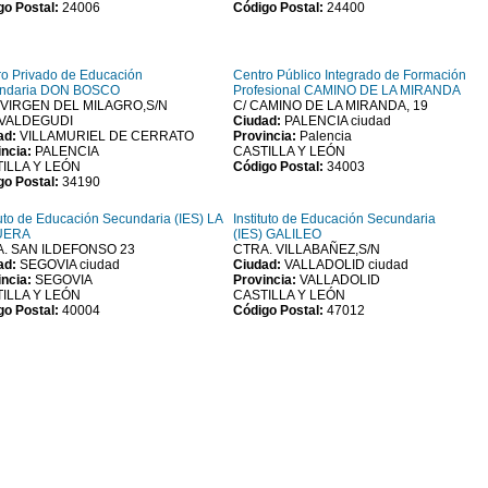
go Postal:
24006
Código Postal:
24400
ro Privado de Educación
Centro Público Integrado de Formación
ndaria DON BOSCO
Profesional CAMINO DE LA MIRANDA
VIRGEN DEL MILAGRO,S/N
C/ CAMINO DE LA MIRANDA, 19
.VALDEGUDI
Ciudad:
PALENCIA ciudad
ad:
VILLAMURIEL DE CERRATO
Provincia:
Palencia
incia:
PALENCIA
CASTILLA Y LEÓN
ILLA Y LEÓN
Código Postal:
34003
go Postal:
34190
tuto de Educación Secundaria (IES) LA
Instituto de Educación Secundaria
UERA
(IES) GALILEO
. SAN ILDEFONSO 23
CTRA. VILLABAÑEZ,S/N
ad:
SEGOVIA ciudad
Ciudad:
VALLADOLID ciudad
incia:
SEGOVIA
Provincia:
VALLADOLID
ILLA Y LEÓN
CASTILLA Y LEÓN
go Postal:
40004
Código Postal:
47012