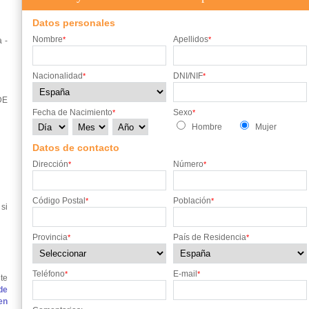
Datos personales
Nombre
Apellidos
*
*
 -
Nacionalidad
DNI/NIF
*
*
DE
Fecha de Nacimiento
Sexo
*
*
Hombre
Mujer
Datos de contacto
Dirección
Número
*
*
Código Postal
Población
*
*
si
Provincia
País de Residencia
*
*
Teléfono
E-mail
*
*
te
de
en