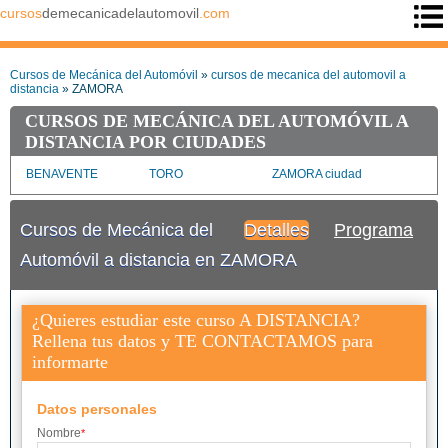
cursos
demecanicadelautomovil
.com
Cursos de Mecánica del Automóvil
»
cursos de mecanica del automovil a
distancia
» ZAMORA
CURSOS DE MECÁNICA DEL AUTOMÓVIL A
DISTANCIA POR CIUDADES
BENAVENTE
TORO
ZAMORA ciudad
Cursos de Mecánica del
Detalles
Programa
Automóvil a distancia en ZAMORA
¿Quieres estudiar este curso A DISTANCIA?
Rellena tus datos y TE CONTACTAMOS para
informarte
Datos personales
Nombre
*