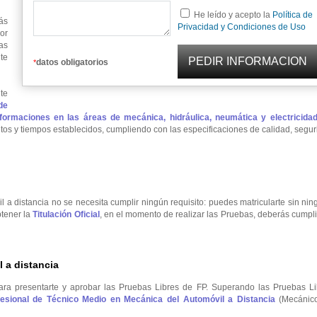
He leído y acepto la
Política de
ás
Privacidad y Condiciones de Uso
or
as
te
datos obligatorios
*
te
de
ormaciones en las áreas de mecánica, hidráulica, neumática y electricidad
tos y tiempos establecidos, cumpliendo con las especificaciones de calidad, segu
l a distancia no se necesita cumplir ningún requisito: puedes matricularte sin ni
btener la
Titulación Oficial
, en el momento de realizar las Pruebas, deberás cumpli
 a distancia
ara presentarte y aprobar las Pruebas Libres de FP. Superando las Pruebas Li
ofesional de Técnico Medio en Mecánica del Automóvil a Distancia
(Mecánic