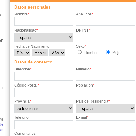
Datos personales
Nombre
Apellidos
*
*
 -
Nacionalidad
DNI/NIF
*
*
DE
Fecha de Nacimiento
Sexo
*
*
Hombre
Mujer
Datos de contacto
Dirección
Número
*
*
Código Postal
Población
*
*
si
Provincia
País de Residencia
*
*
Teléfono
E-mail
*
*
te
de
en
Comentarios: