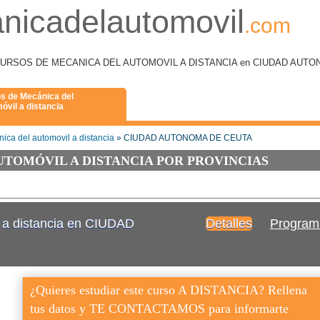
nicadelautomovil
.com
 como CURSOS DE MECANICA DEL AUTOMOVIL A DISTANCIA en CIUDAD AU
s de Mecánica del
óvil a distancia
ica del automovil a distancia
» CIUDAD AUTONOMA DE CEUTA
UTOMÓVIL A DISTANCIA POR PROVINCIAS
 a distancia en CIUDAD
Detalles
Program
¿Quieres estudiar este curso A DISTANCIA? Rellena
tus datos y TE CONTACTAMOS para informarte