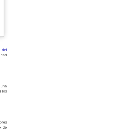
 del
ridad
nguna
r los
bres
o de