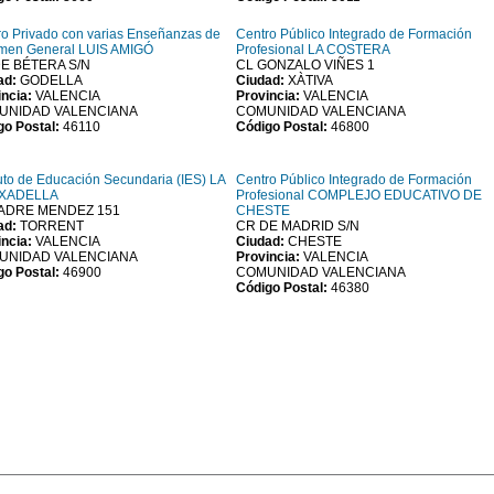
ro Privado con varias Enseñanzas de
Centro Público Integrado de Formación
men General LUIS AMIGÓ
Profesional LA COSTERA
E BÉTERA S/N
CL GONZALO VIÑES 1
ad:
GODELLA
Ciudad:
XÀTIVA
incia:
VALENCIA
Provincia:
VALENCIA
UNIDAD VALENCIANA
COMUNIDAD VALENCIANA
go Postal:
46110
Código Postal:
46800
tuto de Educación Secundaria (IES) LA
Centro Público Integrado de Formación
XADELLA
Profesional COMPLEJO EDUCATIVO DE
PADRE MENDEZ 151
CHESTE
ad:
TORRENT
CR DE MADRID S/N
incia:
VALENCIA
Ciudad:
CHESTE
UNIDAD VALENCIANA
Provincia:
VALENCIA
go Postal:
46900
COMUNIDAD VALENCIANA
Código Postal:
46380