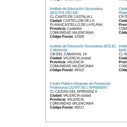
Instituto de Educación Secundaria
Cent
(IES) POLITÈCNIC
Régi
CL CANTO DE CASTALIA 1
CR D
Ciudad:
CASTELLON DE LA
Ciud
PLANA/CASTELLO DE LA PLANA
Prov
Provincia:
Castellón
COM
COMUNIDAD VALENCIANA
Códi
Código Postal:
12006
Instituto de Educación Secundaria (IES) EL
Insti
CABANYAL
MAR
CM DEL CABANYAL 19
CL 
Ciudad:
VALENCIA ciudad
Ciud
Provincia:
VALENCIA
Prov
COMUNIDAD VALENCIANA
COM
Código Postal:
46022
Códi
Centro Público Integrado de Formación
Profesional CIUTAT DE L'APRENENT
CL CIUDAD DEL APRENDIZ 4
Ciudad:
VALENCIA ciudad
Provincia:
VALENCIA
COMUNIDAD VALENCIANA
Código Postal:
46017