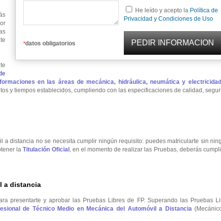
He leído y acepto la
Política de
ás
Privacidad y Condiciones de Uso
or
as
te
datos obligatorios
*
te
de
ormaciones en las áreas de mecánica, hidráulica, neumática y electricidad
tos y tiempos establecidos, cumpliendo con las especificaciones de calidad, segu
l a distancia no se necesita cumplir ningún requisito: puedes matricularte sin ni
btener la
Titulación Oficial
, en el momento de realizar las Pruebas, deberás cumpli
 a distancia
ara presentarte y aprobar las Pruebas Libres de FP. Superando las Pruebas Li
ofesional de Técnico Medio en Mecánica del Automóvil a Distancia
(Mecánic