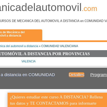
nicadelautomovil
.com
 como CURSOS DE MECANICA DEL AUTOMOVIL A DISTANCIA en COMUNIDAD
s de Mecánica del
óvil a distancia
ica del automovil a distancia
» COMUNIDAD VALENCIANA
UTOMÓVIL A DISTANCIA POR PROVINCIAS
VALENCIA
l a distancia en COMUNIDAD
Detalles
Program
¿Quieres estudiar este curso A DISTANCIA? Rellena
tus datos y TE CONTACTAMOS para informarte