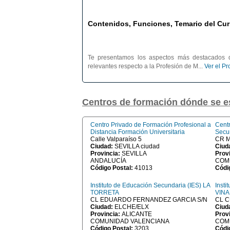
Contenidos, Funciones, Temario del Cur
Te presentamos los aspectos más destacados d
relevantes respecto a la Profesión de M...
Ver el P
Centros de formación dónde se
Centro Privado de Formación Profesional a
Cent
Distancia Formación Universitaria
Secu
Calle Valparaíso 5
CR M
Ciudad:
SEVILLA ciudad
Ciud
Provincia:
SEVILLA
Prov
ANDALUCÍA
COM
Código Postal:
41013
Códi
Instituto de Educación Secundaria (IES) LA
Insti
TORRETA
VIN
CL EDUARDO FERNANDEZ GARCIA S/N
CL C
Ciudad:
ELCHE/ELX
Ciud
Provincia:
ALICANTE
Prov
COMUNIDAD VALENCIANA
COM
Código Postal:
3203
Códi