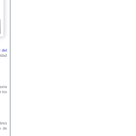
 del
ridad
nguna
r los
bres
o de