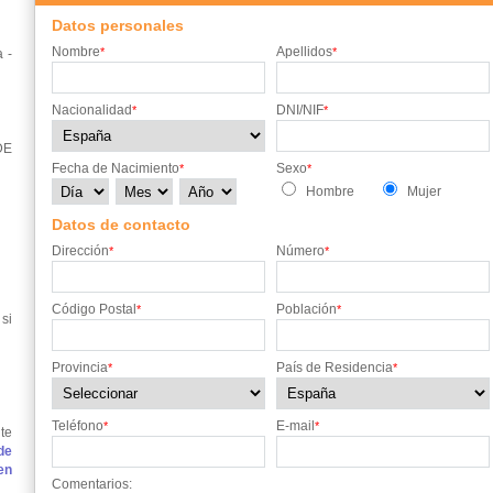
Datos personales
Nombre
Apellidos
*
*
 -
Nacionalidad
DNI/NIF
*
*
DE
Fecha de Nacimiento
Sexo
*
*
Hombre
Mujer
Datos de contacto
Dirección
Número
*
*
Código Postal
Población
*
*
si
Provincia
País de Residencia
*
*
Teléfono
E-mail
*
*
te
de
en
Comentarios: