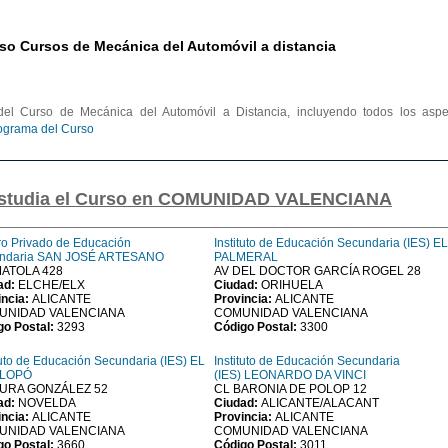
so Cursos de Mecánica del Automóvil a distancia
el Curso de Mecánica del Automóvil a Distancia, incluyendo todos los aspe
rograma del Curso
 estudia el Curso en COMUNIDAD VALENCIANA
ro Privado de Educación
Instituto de Educación Secundaria (IES) EL
ndaria SAN JOSÉ ARTESANO
PALMERAL
ATOLA 428
AV DEL DOCTOR GARCÍA ROGEL 28
ad:
ELCHE/ELX
Ciudad:
ORIHUELA
incia:
ALICANTE
Provincia:
ALICANTE
UNIDAD VALENCIANA
COMUNIDAD VALENCIANA
go Postal:
3293
Código Postal:
3300
tuto de Educación Secundaria (IES) EL
Instituto de Educación Secundaria
ALOPÓ
(IES) LEONARDO DA VINCI
URA GONZÁLEZ 52
CL BARONIA DE POLOP 12
ad:
NOVELDA
Ciudad:
ALICANTE/ALACANT
incia:
ALICANTE
Provincia:
ALICANTE
UNIDAD VALENCIANA
COMUNIDAD VALENCIANA
go Postal:
3660
Código Postal:
3011