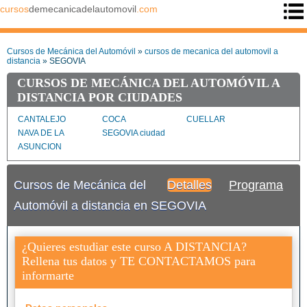
cursos
demecanicadelautomovil
.com
Cursos de Mecánica del Automóvil
»
cursos de mecanica del automovil a
distancia
» SEGOVIA
CURSOS DE MECÁNICA DEL AUTOMÓVIL A
DISTANCIA POR CIUDADES
CANTALEJO
COCA
CUELLAR
NAVA DE LA
SEGOVIA ciudad
ASUNCION
Cursos de Mecánica del
Detalles
Programa
Automóvil a distancia en SEGOVIA
¿Quieres estudiar este curso A DISTANCIA?
Rellena tus datos y TE CONTACTAMOS para
informarte