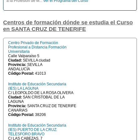
a la Profesión de M...
Ver el Programa del Curso
Centros de formación dónde se estudia el Curso
en SANTA CRUZ DE TENERIFE
Centro Privado de Formación
Profesional a Distancia Formación
Universitaria
Calle Valparaíso 5
Ciudad:
SEVILLA ciudad
Provincia:
SEVILLA
ANDALUCÍA
Código Postal:
41013
Instituto de Educación Secundaria
(IES) LA LAGUNA
C/ LEOPOLDO DE LA ROSA OLIVERA
Ciudad:
SAN CRISTOBAL DE LA
LAGUNA
Provincia:
SANTA CRUZ DE TENERIFE
CANARIAS
Código Postal:
38206
Instituto de Educación Secundaria
(IES) PUERTO DE LA CRUZ:
TELESFORO BRAVO
C/ LAS CABEZAS, 7