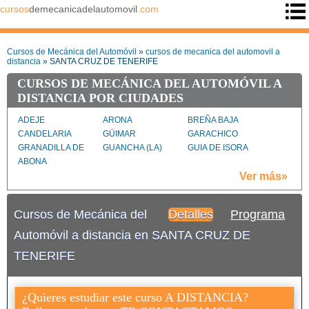
cursos
demecanicadelautomovil
.com
Cursos de Mecánica del Automóvil
»
cursos de mecanica del automovil a
distancia
» SANTA CRUZ DE TENERIFE
CURSOS DE MECÁNICA DEL AUTOMÓVIL A
DISTANCIA POR CIUDADES
ADEJE
ARONA
BREÑA BAJA
CANDELARIA
GÜIMAR
GARACHICO
GRANADILLA DE
GUANCHA (LA)
GUIA DE ISORA
ABONA
ICOD DE LOS VINOS
LLANOS DE
MATANZA DE
Ver más»
ARIDANE (LOS)
ACENTEJO (LA)
OROTAVA (LA)
PASO (EL)
PUERTO DE LA
Cursos de Mecánica del
Detalles
Programa
CRUZ
PUNTAGORDA
REALEJOS (LOS)
SAN ANDRES Y
Automóvil a distancia en SANTA CRUZ DE
SAUCES
TENERIFE
SAN CRISTOBAL DE
SAN JUAN DE LA
SAN SEBASTIAN DE
LA LAGUNA
RAMBLA
LA GOMERA
SANTA CRUZ DE LA
SANTA CRUZ DE
SANTA URSULA
¿Quieres estudiar este curso A DISTANCIA?
PALMA
TENERIFE ciudad