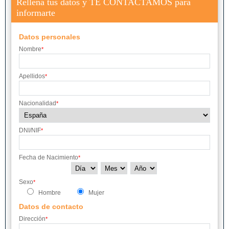
Rellena tus datos y TE CONTACTAMOS para
SAUZAL (EL)
TACORONTE
TEGUESTE
informarte
VALVERDE
VICTORIA DE
VILLA DE MAZO
ACENTEJO (LA)
Datos personales
Nombre
*
Apellidos
*
Nacionalidad
*
DNI/NIF
*
Fecha de Nacimiento
*
Sexo
*
Hombre
Mujer
Datos de contacto
Dirección
*