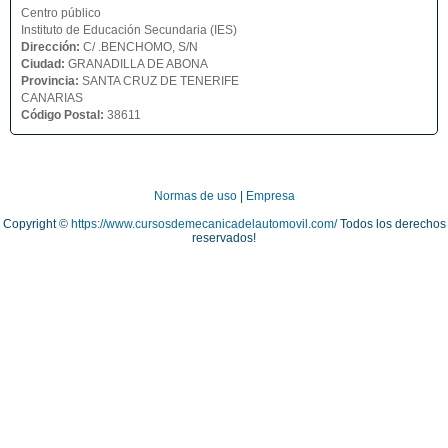
Centro público
Instituto de Educación Secundaria (IES)
Dirección:
C/ .BENCHOMO, S/N
Ciudad:
GRANADILLA DE ABONA
Provincia:
SANTA CRUZ DE TENERIFE
CANARIAS
Código Postal:
38611
Normas de uso
|
Empresa
Copyright ©
https://www.cursosdemecanicadelautomovil.com/
Todos los derechos
reservados!