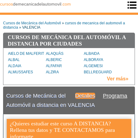
cursos
demecanicadelautomovil
.com
Cursos de Mecánica del Automóvil
»
cursos de mecanica del automovil a
distancia
» VALENCIA
CURSOS DE MECÁNICA DEL AUTOMÓVIL A
DISTANCIA POR CIUDADES
AIELO DE MALFERIT
ALAQUÀS
ALBAIDA
ALBAL
ALBERIC
ALBORAYA
ALDAIA
ALFAFAR
ALGEMESI
ALMUSSAFES
ALZIRA
BELLREGUARD
BENAGUASIL
BENIARJO
BENIGANIM
Ver más»
BENIRREDRÀ
BETERA
BUÑOL
BURJASSOT
CANALS
CARCAIXENT
Cursos de Mecánica del
Detalles
Programa
CARLET
CATADAU
CATARROJA
CHESTE
CHIVA
CULLERA
Automóvil a distancia en VALENCIA
ELIANA (L')
ENGUERA
GANDIA
GODELLA
GUADASSUAR
LLIRIA
LLOMBAI
MANISES
MASSAMAGRELL
¿Quieres estudiar este curso A DISTANCIA?
MISLATA
MONCADA
OLIVA
Rellena tus datos y TE CONTACTAMOS para
ONTINYENT
PAIPORTA
PATERNA
informarte