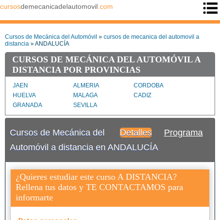
cursos
demecanicadelautomovil
.com
Cursos de Mecánica del Automóvil
»
cursos de mecanica del automovil a
distancia
» ANDALUCÍA
CURSOS DE MECÁNICA DEL AUTOMÓVIL A
DISTANCIA POR PROVINCIAS
JAEN
ALMERIA
CORDOBA
HUELVA
MALAGA
CADIZ
GRANADA
SEVILLA
Cursos de Mecánica del
Detalles
Programa
Automóvil a distancia en ANDALUCÍA
¿Quieres estudiar este curso A DISTANCIA?
Rellena tus datos y TE CONTACTAMOS para
informarte