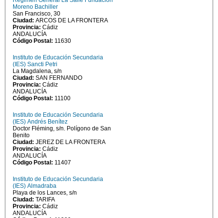
Régimen General La Salle Fundación
Moreno Bachiller
San Francisco, 30
Ciudad:
ARCOS DE LA FRONTERA
Provincia:
Cádiz
ANDALUCÍA
Código Postal:
11630
Instituto de Educación Secundaria
(IES) Sancti Petri
La Magdalena, s/n
Ciudad:
SAN FERNANDO
Provincia:
Cádiz
ANDALUCÍA
Código Postal:
11100
Instituto de Educación Secundaria
(IES) Andrés Benítez
Doctor Fléming, s/n. Polígono de San
Benito
Ciudad:
JEREZ DE LA FRONTERA
Provincia:
Cádiz
ANDALUCÍA
Código Postal:
11407
Instituto de Educación Secundaria
(IES) Almadraba
Playa de los Lances, s/n
Ciudad:
TARIFA
Provincia:
Cádiz
ANDALUCÍA