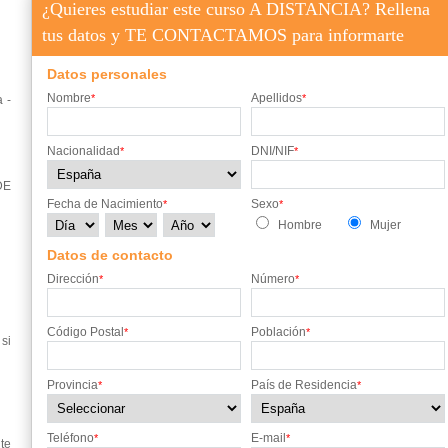
¿Quieres estudiar este curso A DISTANCIA? Rellena
tus datos y TE CONTACTAMOS para informarte
Datos personales
Nombre
Apellidos
*
*
 -
Nacionalidad
DNI/NIF
*
*
DE
Fecha de Nacimiento
Sexo
*
*
Hombre
Mujer
Datos de contacto
Dirección
Número
*
*
Código Postal
Población
*
*
si
Provincia
País de Residencia
*
*
Teléfono
E-mail
*
*
te