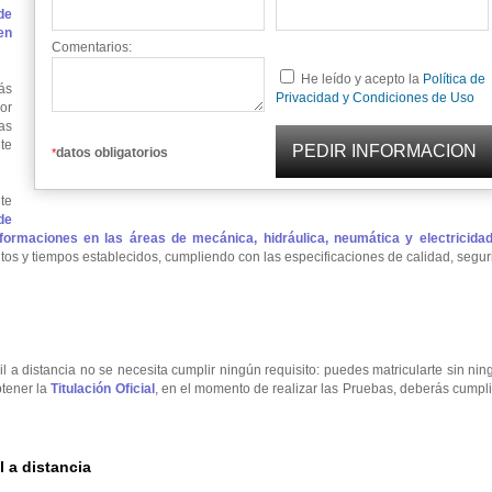
de
en
Comentarios:
He leído y acepto la
Política de
ás
Privacidad y Condiciones de Uso
or
as
te
datos obligatorios
*
te
de
ormaciones en las áreas de mecánica, hidráulica, neumática y electricidad
tos y tiempos establecidos, cumpliendo con las especificaciones de calidad, segu
l a distancia no se necesita cumplir ningún requisito: puedes matricularte sin ni
btener la
Titulación Oficial
, en el momento de realizar las Pruebas, deberás cumpli
 a distancia