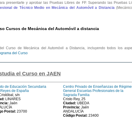
ara presentarte y aprobar las Pruebas Libres de FP. Superando las Pruebas Li
ofesional de Técnico Medio en Mecánica del Automóvil a Distancia
(Mecánic
so Cursos de Mecánica del Automóvil a distancia
el Curso de Mecánica del Automóvil a Distancia, incluyendo todos los aspe
rograma del Curso
studia el Curso en JAEN
tuto de Educación Secundaria
Centro Privado de Enseñanzas de Régime
) Reyes de España
General Escuelas Profesionales de la
ristóbal, s/n
Sagrada Familia
ad:
LINARES
Cristo Rey, 25
incia:
Jaén
Ciudad:
UBEDA
ALUCÍA
Provincia:
Jaén
go Postal:
23700
ANDALUCÍA
Código Postal:
23400