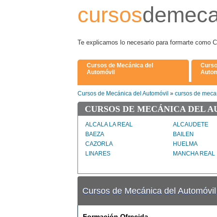
cursos
demeca
Te explicamos lo necesario para formarte 
Cursos de Mecánica del
Curso
Automóvil
Autom
Cursos de Mecánica del Automóvil
»
cursos de mecan
CURSOS DE MECÁNICA DEL A
ALCALA LA REAL
ALCAUDETE
BAEZA
BAILEN
CAZORLA
HUELMA
LINARES
MANCHA REAL
MENGIBAR
PEAL DE BEC
QUESADA
SANTIAGO PO
TORRE DEL CAMPO
TORREDONJIM
Cursos de Mecánica del Automóvil
UBEDA
VILLACARRILL
Formación Ofrecida