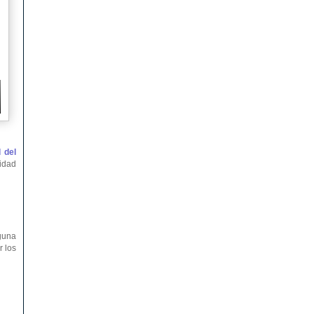
 del
ridad
nguna
r los