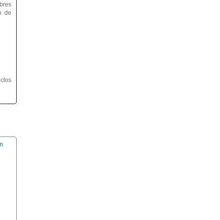
bres
o de
ctos
n