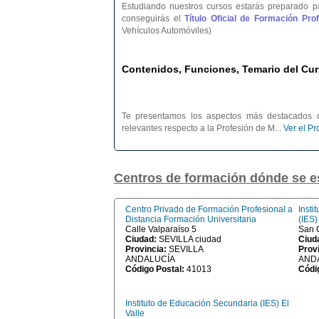
Estudiando nuestros cursos estarás preparado p
conseguirás el
Título Oficial de Formación Pr
Vehículos Automóviles)
Contenidos, Funciones, Temario del Cur
Te presentamos los aspectos más destacados d
relevantes respecto a la Profesión de M...
Ver el P
Centros de formación dónde se e
Centro Privado de Formación Profesional a
Insti
Distancia Formación Universitaria
(IES
Calle Valparaíso 5
San C
Ciudad:
SEVILLA ciudad
Ciud
Provincia:
SEVILLA
Prov
ANDALUCÍA
AND
Código Postal:
41013
Códi
Instituto de Educación Secundaria (IES) El
Valle