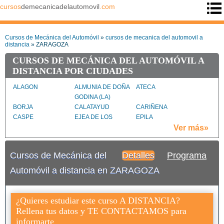
cursos
demecanicadelautomovil
.com
Cursos de Mecánica del Automóvil
»
cursos de mecanica del automovil a
distancia
» ZARAGOZA
CURSOS DE MECÁNICA DEL AUTOMÓVIL A
DISTANCIA POR CIUDADES
ALAGON
ALMUNIA DE DOÑA
ATECA
GODINA (LA)
BORJA
CALATAYUD
CARIÑENA
CASPE
EJEA DE LOS
EPILA
CABALLEROS
Ver más»
FUENTES DE EBRO
ILLUECA
MEQUINENZA
PEDROLA
PINSEQUE
TARAZONA
Cursos de Mecánica del
Detalles
Programa
TAUSTE
UTEBO
ZARAGOZA ciudad
ZUERA
Automóvil a distancia en ZARAGOZA
¿Quieres estudiar este curso A DISTANCIA?
Rellena tus datos y TE CONTACTAMOS para
informarte