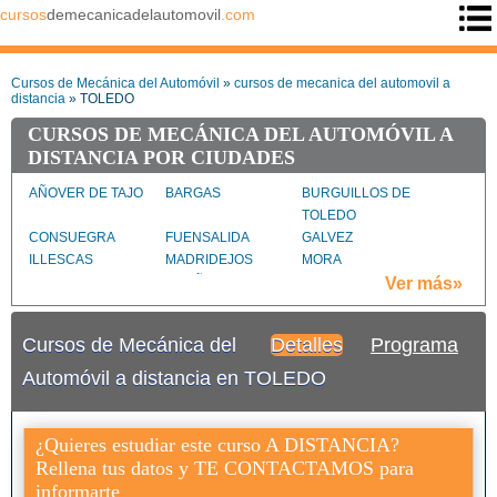
cursos
demecanicadelautomovil
.com
Cursos de Mecánica del Automóvil
»
cursos de mecanica del automovil a
distancia
» TOLEDO
CURSOS DE MECÁNICA DEL AUTOMÓVIL A
DISTANCIA POR CIUDADES
AÑOVER DE TAJO
BARGAS
BURGUILLOS DE
TOLEDO
CONSUEGRA
FUENSALIDA
GALVEZ
ILLESCAS
MADRIDEJOS
MORA
NAVAHERMOSA
OCAÑA
OROPESA
Ver más»
PUEBLA DE
QUINTANAR DE LA
SESEÑA
MONTALBAN (LA)
ORDEN
Cursos de Mecánica del
Detalles
Programa
SONSECA
TALAVERA DE LA
TOLEDO ciudad
REINA
Automóvil a distancia en TOLEDO
TORRIJOS
VALMOJADO
VILLACAÑAS
YEBENES (LOS)
¿Quieres estudiar este curso A DISTANCIA?
Rellena tus datos y TE CONTACTAMOS para
informarte