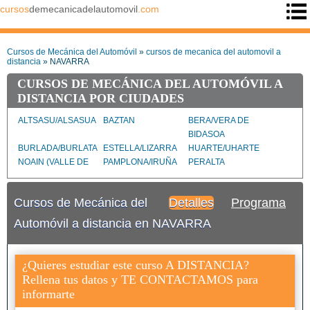
cursos
demecanicadelautomovil
.com
Cursos de Mecánica del Automóvil
»
cursos de mecanica del automovil a
distancia
» NAVARRA
CURSOS DE MECÁNICA DEL AUTOMÓVIL A
DISTANCIA POR CIUDADES
ALTSASU/ALSASUA
BAZTAN
BERA/VERA DE
BIDASOA
BURLADA/BURLATA
ESTELLA/LIZARRA
HUARTE/UHARTE
NOAIN (VALLE DE
PAMPLONA/IRUÑA
PERALTA
ELORZ)/NOAIN
(ELORTZIBAR)
Cursos de Mecánica del
Detalles
Programa
SAN ADRIAN
SANGÜESA/ZANGOZA
TAFALLA
TUDELA
Automóvil a distancia en NAVARRA
¿Quieres estudiar este curso A DISTANCIA?
Rellena tus datos y TE CONTACTAMOS para
informarte