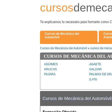
cursos
demeca
Te explicamos lo necesario para formarte 
Cursos de Mecánica del
Curso
Automóvil
Autom
Cursos de Mecánica del Automóvil
»
cursos de mecan
CURSOS DE MECÁNICA DEL A
AGÜIMES
AGAETE
ARUCAS
GALDAR
PAJARA
PALMAS DE GR
(LAS)
SANTA BRIGIDA
SANTA LUCIA D
TELDE
TEROR
Cursos de Mecánica del Automóvi
Formación Ofrecida