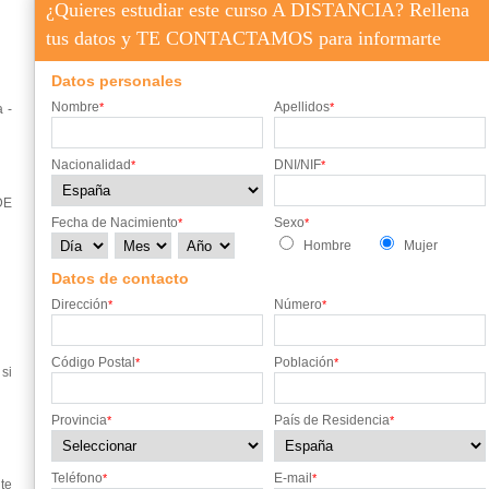
¿Quieres estudiar este curso A DISTANCIA? Rellena
tus datos y TE CONTACTAMOS para informarte
Datos personales
Nombre
Apellidos
*
*
 -
Nacionalidad
DNI/NIF
*
*
DE
Fecha de Nacimiento
Sexo
*
*
Hombre
Mujer
Datos de contacto
Dirección
Número
*
*
Código Postal
Población
*
*
si
Provincia
País de Residencia
*
*
Teléfono
E-mail
*
*
te