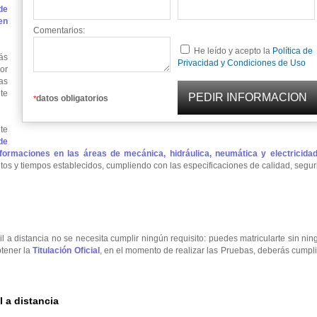
de
en
Comentarios:
He leído y acepto la
Política de
ás
Privacidad y Condiciones de Uso
or
as
te
datos obligatorios
*
te
de
ormaciones en las áreas de mecánica, hidráulica, neumática y electricidad
tos y tiempos establecidos, cumpliendo con las especificaciones de calidad, segu
l a distancia no se necesita cumplir ningún requisito: puedes matricularte sin ni
btener la
Titulación Oficial
, en el momento de realizar las Pruebas, deberás cumpli
 a distancia