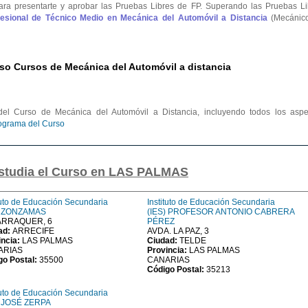
ara presentarte y aprobar las Pruebas Libres de FP. Superando las Pruebas Li
ofesional de Técnico Medio en Mecánica del Automóvil a Distancia
(Mecánic
so Cursos de Mecánica del Automóvil a distancia
el Curso de Mecánica del Automóvil a Distancia, incluyendo todos los aspe
rograma del Curso
estudia el Curso en LAS PALMAS
tuto de Educación Secundaria
Instituto de Educación Secundaria
) ZONZAMAS
(IES) PROFESOR ANTONIO CABRERA
ARRAQUER, 6
PÉREZ
ad:
ARRECIFE
AVDA. LA PAZ, 3
incia:
LAS PALMAS
Ciudad:
TELDE
ARIAS
Provincia:
LAS PALMAS
go Postal:
35500
CANARIAS
Código Postal:
35213
tuto de Educación Secundaria
) JOSÉ ZERPA