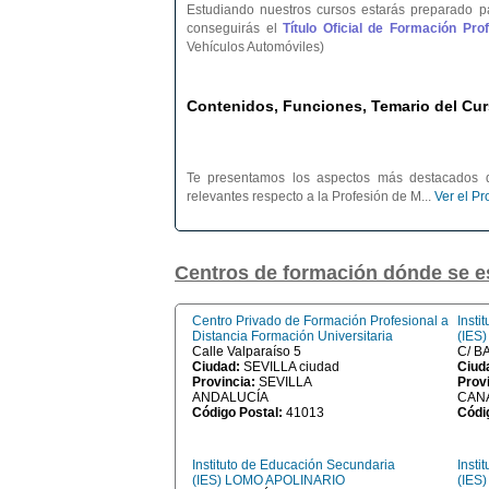
Estudiando nuestros cursos estarás preparado p
conseguirás el
Título Oficial de Formación Pr
Vehículos Automóviles)
Contenidos, Funciones, Temario del Cur
Te presentamos los aspectos más destacados d
relevantes respecto a la Profesión de M...
Ver el P
Centros de formación dónde se 
Centro Privado de Formación Profesional a
Insti
Distancia Formación Universitaria
(IES
Calle Valparaíso 5
C/ B
Ciudad:
SEVILLA ciudad
Ciud
Provincia:
SEVILLA
Prov
ANDALUCÍA
CAN
Código Postal:
41013
Códi
Instituto de Educación Secundaria
Insti
(IES) LOMO APOLINARIO
(IES