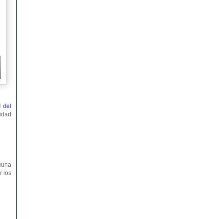
 del
ridad
nguna
r los