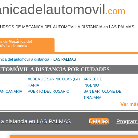
nicadelautomovil
.com
como CURSOS DE MECANICA DEL AUTOMOVIL A DISTANCIA en LAS PALMAS
s de Mecánica del
óvil a distancia
ica del automovil a distancia
» LAS PALMAS
UTOMÓVIL A DISTANCIA POR CIUDADES
ALDEA DE SAN NICOLAS (LA)
ARRECIFE
HARIA
INGENIO
AN CANARIA
PUERTO DEL ROSARIO
SAN BARTOLOME DE
TIRAJANA
E TIRAJANA
SANTA MARIA DE GUIA DE
TEGUISE
Ver má
GRAN CANARIA
TUINEJE
VEGA DE SAN MATEO
l a distancia en LAS PALMAS
Detalles
Program