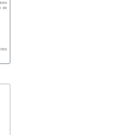
bres
o de
ctos