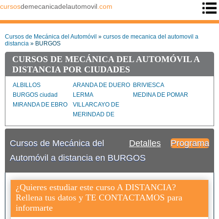
cursos
demecanicadelautomovil
.com
Cursos de Mecánica del Automóvil
»
cursos de mecanica del automovil a
distancia
» BURGOS
CURSOS DE MECÁNICA DEL AUTOMÓVIL A
DISTANCIA POR CIUDADES
ALBILLOS
ARANDA DE DUERO
BRIVIESCA
BURGOS ciudad
LERMA
MEDINA DE POMAR
MIRANDA DE EBRO
VILLARCAYO DE
MERINDAD DE
CASTILLA LA VIEJA
Cursos de Mecánica del
Detalles
Programa
Automóvil a distancia en BURGOS
¿Quieres estudiar este curso A DISTANCIA?
Rellena tus datos y TE CONTACTAMOS para
informarte