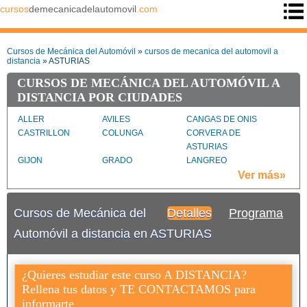
cursos
demecanicadelautomovil
.com
Cursos de Mecánica del Automóvil
»
cursos de mecanica del automovil a
distancia
» ASTURIAS
CURSOS DE MECÁNICA DEL AUTOMÓVIL A
DISTANCIA POR CIUDADES
ALLER
AVILES
CANGAS DE ONIS
CASTRILLON
COLUNGA
CORVERA DE
ASTURIAS
GIJON
GRADO
LANGREO
LAVIANA
LENA
LLANERA
Ver más»
LLANES
MIERES
NAVIA
NOREÑA
OVIEDO
PILOÑA
Cursos de Mecánica del
Detalles
Programa
PRAVIA
RIBADESELLA
RIBERA DE ARRIBA
SALAS
SAN MARTIN DEL
SIERO
Automóvil a distancia en ASTURIAS
REY AURELIO
TAPIA DE
TINEO
VALDES
CASARIEGO
¿Quieres estudiar este curso A DISTANCIA?
VEGADEO
VILLAVICIOSA
Rellena tus datos y TE CONTACTAMOS para
informarte