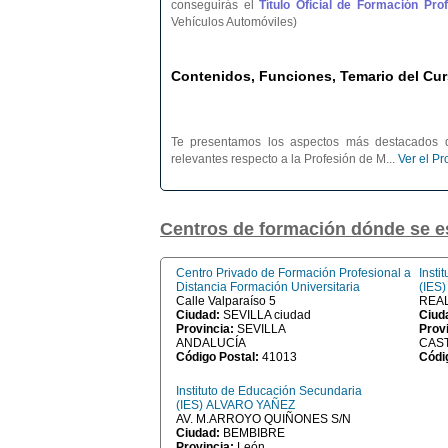
conseguirás el
Título Oficial de Formación Pr
Vehículos Automóviles)
Contenidos, Funciones, Temario del Cur
Te presentamos los aspectos más destacados d
relevantes respecto a la Profesión de M...
Ver el P
Centros de formación dónde se e
Centro Privado de Formación Profesional a
Insti
Distancia Formación Universitaria
(IES
Calle Valparaíso 5
REAL
Ciudad:
SEVILLA ciudad
Ciud
Provincia:
SEVILLA
Prov
ANDALUCÍA
CAST
Código Postal:
41013
Códi
Instituto de Educación Secundaria
(IES) ALVARO YAÑEZ
AV. M.ARROYO QUIÑONES S/N
Ciudad:
BEMBIBRE
Provincia:
León