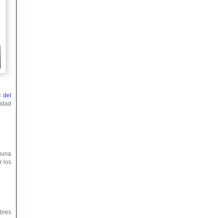
 del
ridad
nguna
r los
bres