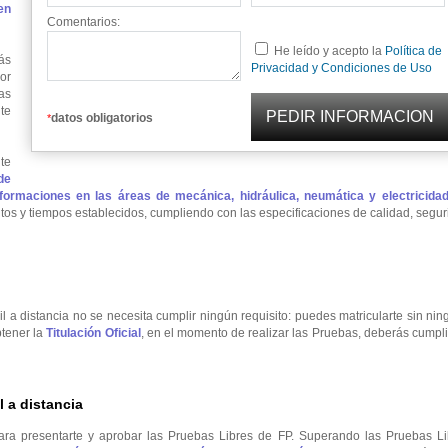
en
Comentarios:
He leído y acepto la
Política de
ás
Privacidad y Condiciones de Uso
or
as
te
datos obligatorios
*
te
de
ormaciones en las áreas de mecánica, hidráulica, neumática y electricidad
tos y tiempos establecidos, cumpliendo con las especificaciones de calidad, segu
l a distancia no se necesita cumplir ningún requisito: puedes matricularte sin ni
btener la
Titulación Oficial
, en el momento de realizar las Pruebas, deberás cumpli
 a distancia
ara presentarte y aprobar las Pruebas Libres de FP. Superando las Pruebas Li