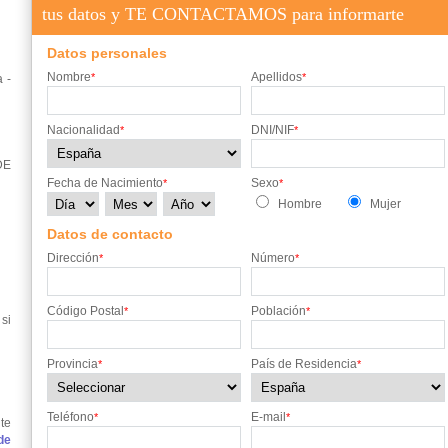
tus datos y TE CONTACTAMOS para informarte
Datos personales
Nombre
Apellidos
*
*
 -
Nacionalidad
DNI/NIF
*
*
DE
Fecha de Nacimiento
Sexo
*
*
Hombre
Mujer
Datos de contacto
Dirección
Número
*
*
Código Postal
Población
*
*
si
Provincia
País de Residencia
*
*
Teléfono
E-mail
*
*
te
de