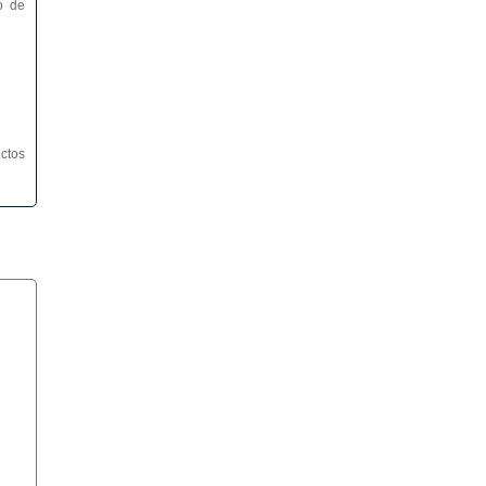
o de
ctos