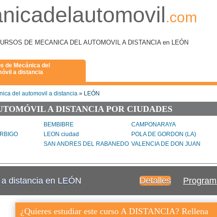
nicadelautomovil
.com
como CURSOS DE MECANICA DEL AUTOMOVIL A DISTANCIA en LEÓN
s de Mecánica del
óvil a distancia
ica del automovil a distancia
» LEÓN
UTOMÓVIL A DISTANCIA POR CIUDADES
BEMBIBRE
CAMPONARAYA
ORBIGO
LEON ciudad
POLA DE GORDON (LA)
SAN ANDRES DEL RABANEDO
VALENCIA DE DON JUAN
 a distancia en LEÓN
Detalles
Program
¿Quieres estudiar este curso A DISTANCIA? Rellena