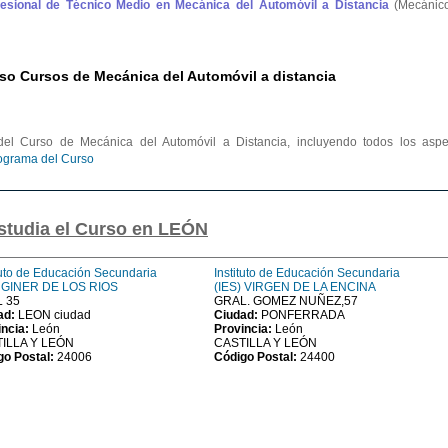
ofesional de Técnico Medio en Mecánica del Automóvil a Distancia
(Mecánic
so Cursos de Mecánica del Automóvil a distancia
el Curso de Mecánica del Automóvil a Distancia, incluyendo todos los aspe
rograma del Curso
studia el Curso en LEÓN
tuto de Educación Secundaria
Instituto de Educación Secundaria
) GINER DE LOS RIOS
(IES) VIRGEN DE LA ENCINA
 35
GRAL. GOMEZ NUÑEZ,57
ad:
LEON ciudad
Ciudad:
PONFERRADA
incia:
León
Provincia:
León
ILLA Y LEÓN
CASTILLA Y LEÓN
go Postal:
24006
Código Postal:
24400