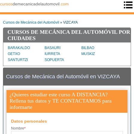
cursos
demecanicadelautomovil
.com
Cursos de Mecánica del Automóvil
» VIZCAYA
CURSOS DE MECÁNICA DEL AUTOMÓVIL POR
CIUDADES
BARAKALDO
BASAURI
BILBAO
GETXO
IURRETA
MUSKIZ
SANTURTZI
SOPUERTA
Cursos de Mecánica del Automóvil en VIZCAYA
¿Quieres estudiar este curso A DISTANCIA?
Rellena tus datos y TE CONTACTAMOS para
informarte
Datos personales
Nombre
*