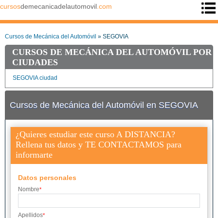
cursos
demecanicadelautomovil
.com
Cursos de Mecánica del Automóvil
» SEGOVIA
CURSOS DE MECÁNICA DEL AUTOMÓVIL POR
CIUDADES
SEGOVIA ciudad
Cursos de Mecánica del Automóvil en SEGOVIA
¿Quieres estudiar este curso A DISTANCIA?
Rellena tus datos y TE CONTACTAMOS para
informarte
Datos personales
Nombre
*
Apellidos
*