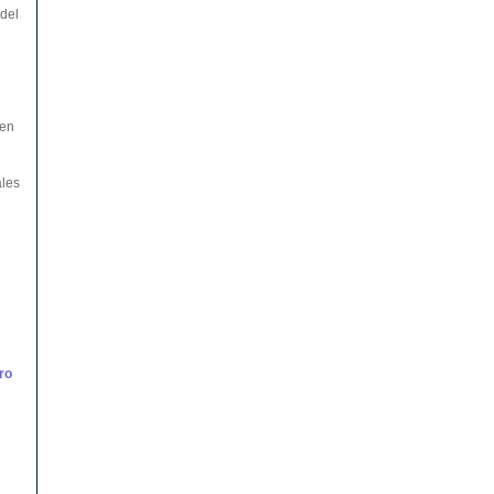
 del
 en
ales
ro