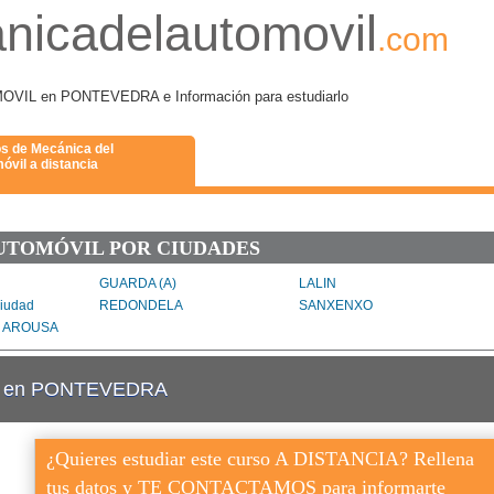
nicadelautomovil
.com
L en PONTEVEDRA e Información para estudiarlo
s de Mecánica del
óvil a distancia
UTOMÓVIL POR CIUDADES
GUARDA (A)
LALIN
iudad
REDONDELA
SANXENXO
E AROUSA
vil en PONTEVEDRA
¿Quieres estudiar este curso A DISTANCIA? Rellena
tus datos y TE CONTACTAMOS para informarte