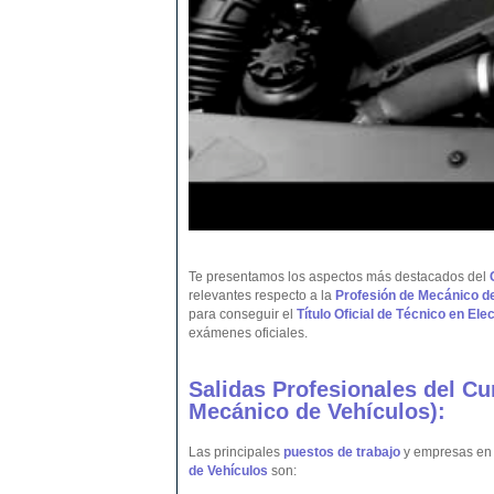
Te presentamos los aspectos más destacados del
relevantes respecto a la
Profesión de Mecánico de
para conseguir el
Título Oficial de Técnico en El
exámenes oficiales.
Salidas Profesionales del C
Mecánico de
Vehículos
):
Las principales
puestos de trabajo
y empresas en l
de Vehículos
son: