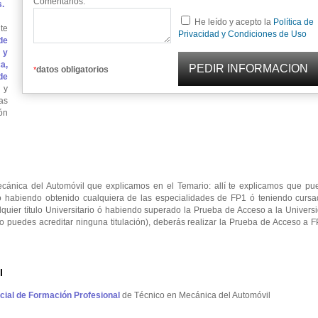
Comentarios:
s.
He leído y acepto la
Política de
te
Privacidad y Condiciones de Uso
de
 y
a,
datos obligatorios
*
de
 y
as
ón
ánica del Automóvil que explicamos en el Temario: allí te explicamos que pu
 habiendo obtenido cualquiera de las especialidades de FP1 ó teniendo cursa
ier título Universitario ó habiendo superado la Prueba de Acceso a la Universi
 no puedes acreditar ninguna titulación), deberás realizar la Prueba de Acceso a 
l
ficial de Formación Profesional
de Técnico en Mecánica del Automóvil