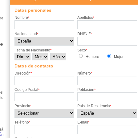
Datos personales
Nombre
Apellidos
*
*
de
Nacionalidad
DNI/NIF
*
*
DE
Fecha de Nacimiento
Sexo
*
*
Hombre
Mujer
Datos de contacto
Dirección
Número
*
*
Código Postal
Población
*
*
el
te
Provincia
País de Residencia
*
*
Teléfono
E-mail
*
*
rá
ón