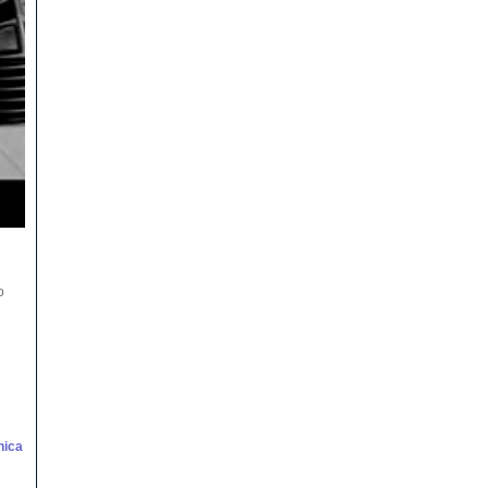
o
nica