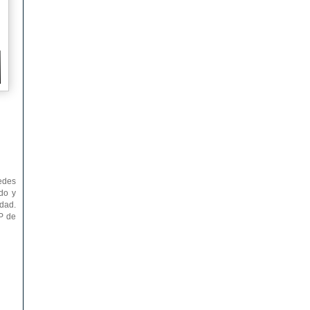
edes
do y
dad.
FP de