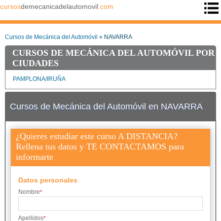
cursos
demecanicadelautomovil
.com
Cursos de Mecánica del Automóvil
» NAVARRA
CURSOS DE MECÁNICA DEL AUTOMÓVIL POR
CIUDADES
PAMPLONA/IRUÑA
Cursos de Mecánica del Automóvil en NAVARRA
¿Quieres estudiar este curso A DISTANCIA?
Rellena tus datos y TE CONTACTAMOS para
informarte
Datos personales
Nombre
*
Apellidos
*