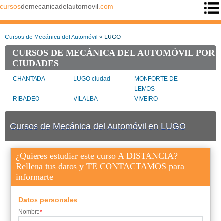
cursos
demecanicadelautomovil
.com
Cursos de Mecánica del Automóvil
» LUGO
CURSOS DE MECÁNICA DEL AUTOMÓVIL POR
CIUDADES
CHANTADA
LUGO ciudad
MONFORTE DE
LEMOS
RIBADEO
VILALBA
VIVEIRO
Cursos de Mecánica del Automóvil en LUGO
¿Quieres estudiar este curso A DISTANCIA?
Rellena tus datos y TE CONTACTAMOS para
informarte
Datos personales
Nombre
*