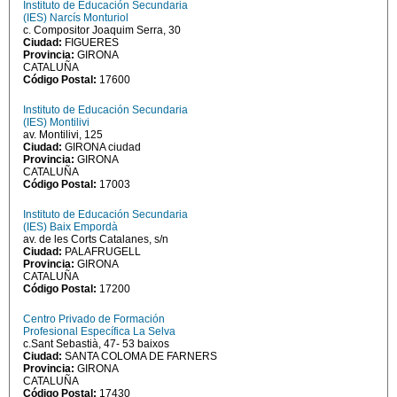
Instituto de Educación Secundaria
(IES) Narcís Monturiol
c. Compositor Joaquim Serra, 30
Ciudad:
FIGUERES
Provincia:
GIRONA
CATALUÑA
Código Postal:
17600
Instituto de Educación Secundaria
(IES) Montilivi
av. Montilivi, 125
Ciudad:
GIRONA ciudad
Provincia:
GIRONA
CATALUÑA
Código Postal:
17003
Instituto de Educación Secundaria
(IES) Baix Empordà
av. de les Corts Catalanes, s/n
Ciudad:
PALAFRUGELL
Provincia:
GIRONA
CATALUÑA
Código Postal:
17200
Centro Privado de Formación
Profesional Específica La Selva
c.Sant Sebastià, 47- 53 baixos
Ciudad:
SANTA COLOMA DE FARNERS
Provincia:
GIRONA
CATALUÑA
Código Postal:
17430