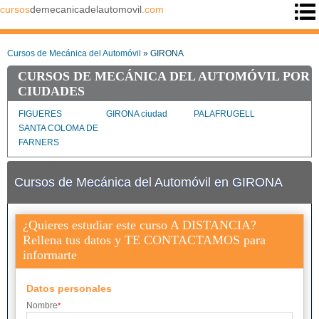
cursos
demecanicadelautomovil
.com
Cursos de Mecánica del Automóvil
» GIRONA
CURSOS DE MECÁNICA DEL AUTOMÓVIL POR
CIUDADES
FIGUERES
GIRONA ciudad
PALAFRUGELL
SANTA COLOMA DE
FARNERS
Cursos de Mecánica del Automóvil en GIRONA
¿Quieres estudiar este curso A DISTANCIA?
Rellena tus datos y TE CONTACTAMOS para
informarte
Datos personales
Nombre
*