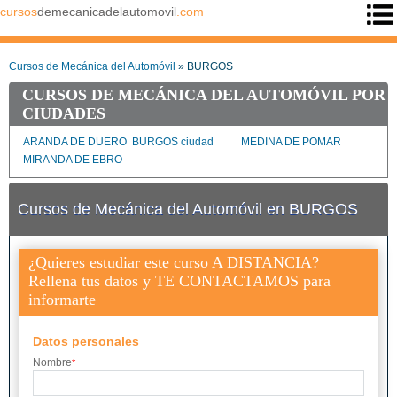
cursos
demecanicadelautomovil
.com
Cursos de Mecánica del Automóvil
» BURGOS
CURSOS DE MECÁNICA DEL AUTOMÓVIL POR
CIUDADES
ARANDA DE DUERO
BURGOS ciudad
MEDINA DE POMAR
MIRANDA DE EBRO
Cursos de Mecánica del Automóvil en BURGOS
¿Quieres estudiar este curso A DISTANCIA?
Rellena tus datos y TE CONTACTAMOS para
informarte
Datos personales
Nombre
*