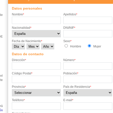
Datos personales
Nombre
Apellidos
*
*
de
Nacionalidad
DNI/NIF
*
*
DE
Fecha de Nacimiento
Sexo
*
*
Hombre
Mujer
Datos de contacto
Dirección
Número
*
*
Código Postal
Población
*
*
el
te
Provincia
País de Residencia
*
*
Teléfono
E-mail
*
*
rá
ón