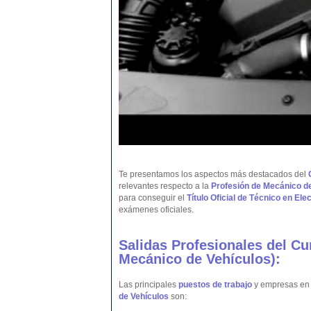
Te presentamos los aspectos más destacados del
relevantes respecto a la
Profesión de Mecánico de
para conseguir el
Título Oficial de Técnico en El
exámenes oficiales.
Salidas Profesionales del C
Mecánico de
Vehículos
):
Las principales
puestos de trabajo
y empresas en l
de Vehículos
son: