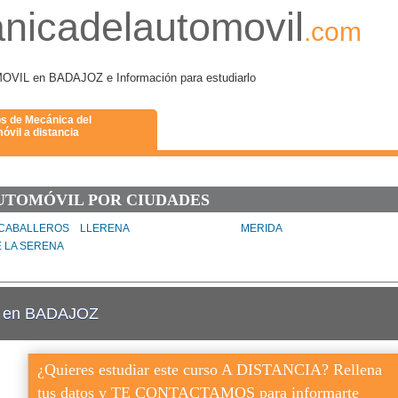
nicadelautomovil
.com
L en BADAJOZ e Información para estudiarlo
s de Mecánica del
óvil a distancia
UTOMÓVIL POR CIUDADES
 CABALLEROS
LLERENA
MERIDA
E LA SERENA
il en BADAJOZ
¿Quieres estudiar este curso A DISTANCIA? Rellena
tus datos y TE CONTACTAMOS para informarte