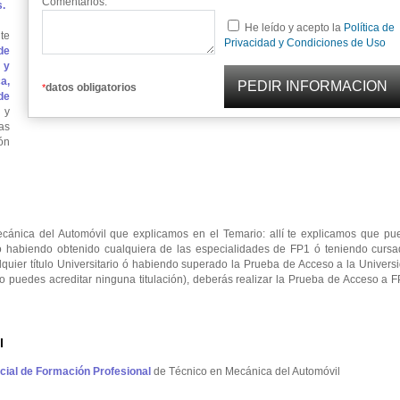
Comentarios:
s.
He leído y acepto la
Política de
te
Privacidad y Condiciones de Uso
de
 y
a,
datos obligatorios
*
de
 y
as
ón
ánica del Automóvil que explicamos en el Temario: allí te explicamos que pu
 habiendo obtenido cualquiera de las especialidades de FP1 ó teniendo cursa
ier título Universitario ó habiendo superado la Prueba de Acceso a la Universi
 no puedes acreditar ninguna titulación), deberás realizar la Prueba de Acceso a 
l
ficial de Formación Profesional
de Técnico en Mecánica del Automóvil