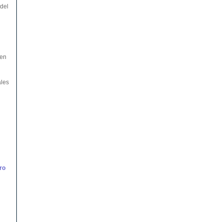
 del
 en
ales
ro