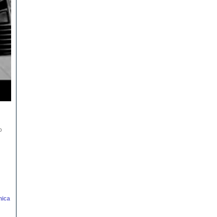
o
nica