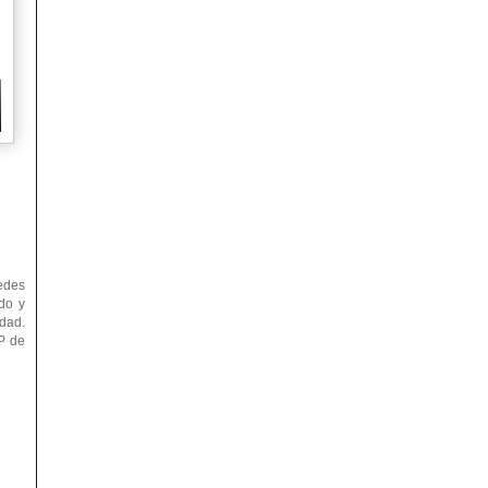
edes
do y
dad.
FP de