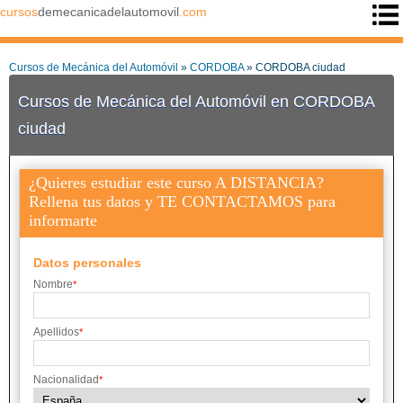
cursos
demecanicadelautomovil
.com
Cursos de Mecánica del Automóvil
»
CORDOBA
» CORDOBA ciudad
Cursos de Mecánica del Automóvil en CORDOBA
ciudad
¿Quieres estudiar este curso A DISTANCIA?
Rellena tus datos y TE CONTACTAMOS para
informarte
Datos personales
Nombre
*
Apellidos
*
Nacionalidad
*