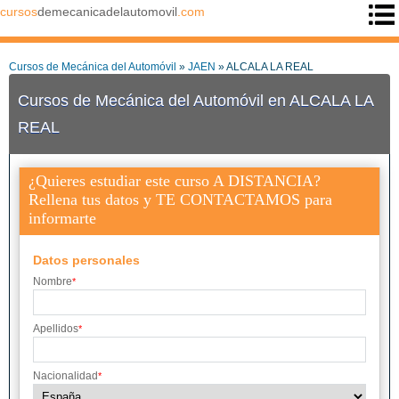
cursos
demecanicadelautomovil
.com
Cursos de Mecánica del Automóvil
»
JAEN
» ALCALA LA REAL
Cursos de Mecánica del Automóvil en ALCALA LA
REAL
¿Quieres estudiar este curso A DISTANCIA?
Rellena tus datos y TE CONTACTAMOS para
informarte
Datos personales
Nombre
*
Apellidos
*
Nacionalidad
*